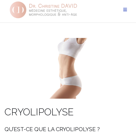
Aller
au
contenu
CRYOLIPOLYSE
QU’EST-CE QUE LA CRYOLIPOLYSE ?