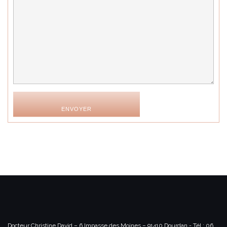
ENVOYER
Docteur Christine David – 6 Impasse des Moines – 91410 Dourdan -
Tél : 06