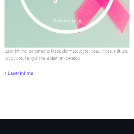
laser intime, traitements laser, dermatologie, peau, rides, ridules,
cryolipolyse, graisse, epilation, detatoo
Laser intime