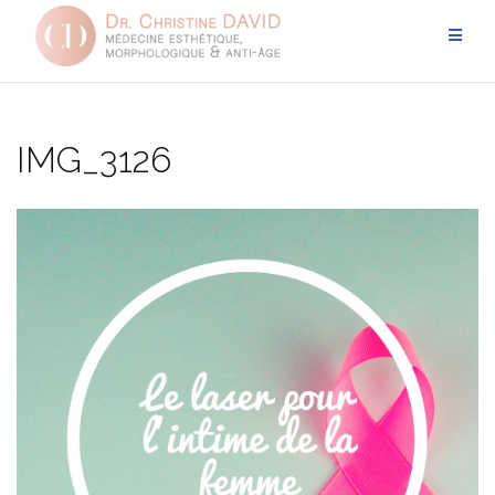
Aller
au
contenu
IMG_3126