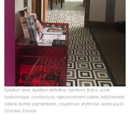
Épilation laser, épilation définitive, injections Botox, acide
hyaluronique, cryolipolyse, rajeunissement cutané, relâchement
cutané, taches pigmentaires, couperose, erythrose, lasers,91410
Dourdan, Essone